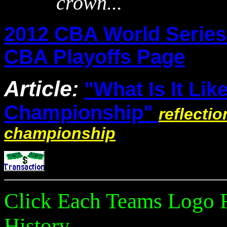
crown...
2012 CBA World Series
CBA Playoffs Page
Article
:
"What Is It Lik
Championship"
reflecti
championship
Click Each Teams Logo F
History...