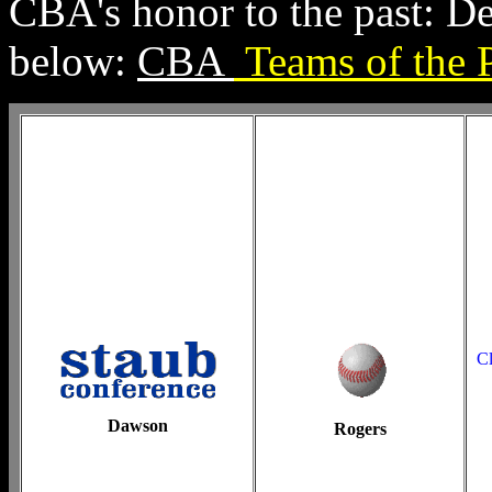
CBA's honor to the past: D
below:
CBA
Teams of the 
Cl
Dawson
Rogers