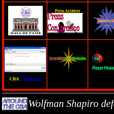
Press
Archive
s
CBA
ChatRoom
Wolfman Shapiro def