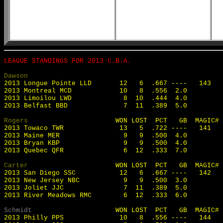
LEAGUE STANDINGS FOR 2013 C.B.A.
Dawson 
                     WON LOST  PCT   GB  MAGIC#
2013 Longue Pointe LLD       12   6  .667 ----   143  

2013 Montreal MCD            10   8  .556  2.0        

2013 Limoilou LWD             8  10  .444  4.0        

2013 Belfast BBD              7  11  .389  5.0        

Rogers 
                     WON LOST  PCT   GB  MAGIC#

2013 Towaco TWR              13   5  .722 ----   141  

2013 Maine MER                9   9  .500  4.0        

2013 Bryan KBP                9   9  .500  4.0        

2013 Quebec QFR               6  12  .333  7.0        

Carter
                      WON LOST  PCT   GB  MAGIC#

2013 San Diego SSC           12   6  .667 ----   142  

2013 New Jersey NBC           9   9  .500  3.0        

2013 Joliet JJC               7  11  .389  5.0        

2013 River Meadows RMC        6  12  .333  6.0        

Schmidt 
                    WON LOST  PCT   GB  MAGIC#

2013 Philly PPS              10   8  .556 ----   144  
