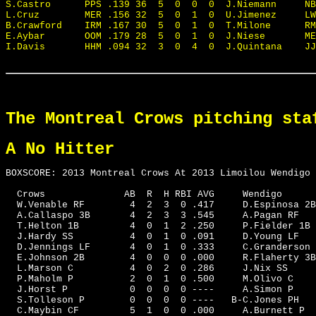
The Montreal Crows pitching sta
A No Hitter
BOXSCORE: 2013 Montreal Crows At 2013 Limoilou Wendigo 
  Crows              AB  R  H RBI AVG     Wendigo      
  W.Venable RF        4  2  3  0 .417     D.Espinosa 2B
  A.Callaspo 3B       4  2  3  3 .545     A.Pagan RF   
  T.Helton 1B         4  0  1  2 .250     P.Fielder 1B 
  J.Hardy SS          4  0  1  0 .091     D.Young LF   
  D.Jennings LF       4  0  1  0 .333     C.Granderson 
  E.Johnson 2B        4  0  0  0 .000     R.Flaherty 3B
  L.Marson C          4  0  2  0 .286     J.Nix SS     
  P.Maholm P          2  0  1  0 .500     M.Olivo C    
  J.Horst P           0  0  0  0 ----     A.Simon P    
  S.Tolleson P        0  0  0  0 ----   B-C.Jones PH   
  C.Maybin CF         5  1  0  0 .000     A.Burnett P  